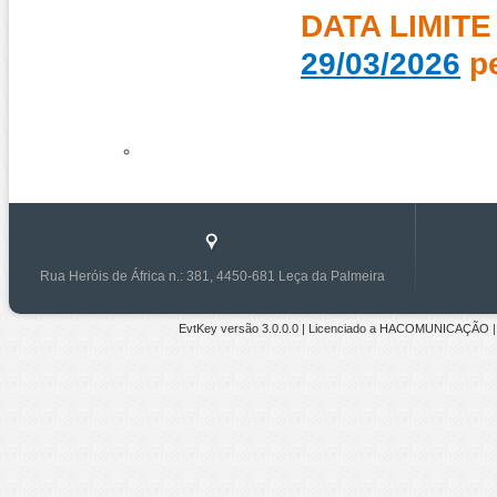
DATA LIMIT
29/03/2026
pe
Rua Heróis de África n.: 381, 4450-681 Leça da Palmeira
EvtKey versão
3.0.0.0
| Licenciado a
HACOMUNICAÇÃO