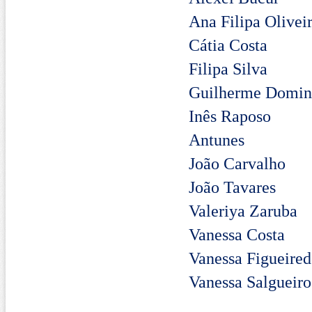
Ana Fil
Cátia
Filipa
Guilher
Inês 
Antunes
João C
João 
Valeri
Vanessa Costa
Vanessa Figueire
Vanessa Salgueiro