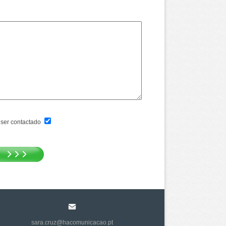
ser contactado
sara.cruz@hacomunicacao.pt