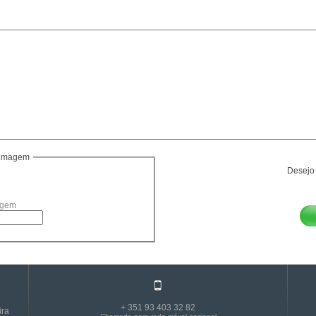
a imagem
Desejo 
agem
+ 351 93 403 32 82
ira