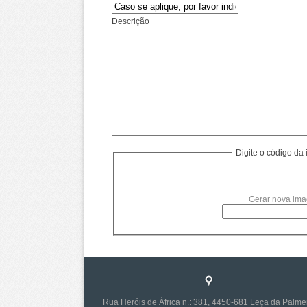
Descrição
Digite o código d
Gerar nova im
Rua Heróis de África n.: 381, 4450-681 Leça da Palme